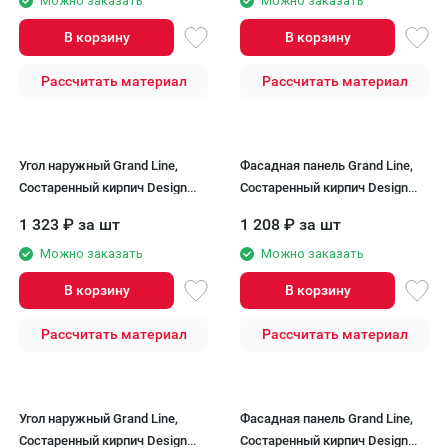
Можно заказать
Можно заказать
В корзину
В корзину
Рассчитать материал
Рассчитать материал
Угол наружный Grand Line,
Фасадная панель Grand Line,
Состаренный кирпич Design
Состаренный кирпич Design
Plus, Ваниль (Темно-бежевый
Plus, Солома (Темно-бежевый
1 323
₽
за шт
1 208
₽
за шт
шов)
шов)
Можно заказать
Можно заказать
В корзину
В корзину
Рассчитать материал
Рассчитать материал
Угол наружный Grand Line,
Фасадная панель Grand Line,
Состаренный кирпич Design
Состаренный кирпич Design