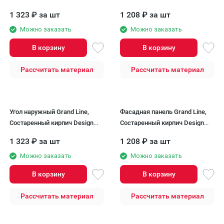
Plus, Солома (Темно-бежевый
Plus, Кофе (Темно-бежевый
1 323
₽
за шт
1 208
₽
за шт
шов)
шов)
Можно заказать
Можно заказать
В корзину
В корзину
Рассчитать материал
Рассчитать материал
Угол наружный Grand Line,
Фасадная панель Grand Line,
Состаренный кирпич Design
Состаренный кирпич Design
Plus, Кофе (Темно-бежевый
Plus, Корица (Темно-бежевый
1 323
₽
за шт
1 208
₽
за шт
шов)
шов)
Можно заказать
Можно заказать
В корзину
В корзину
Рассчитать материал
Рассчитать материал