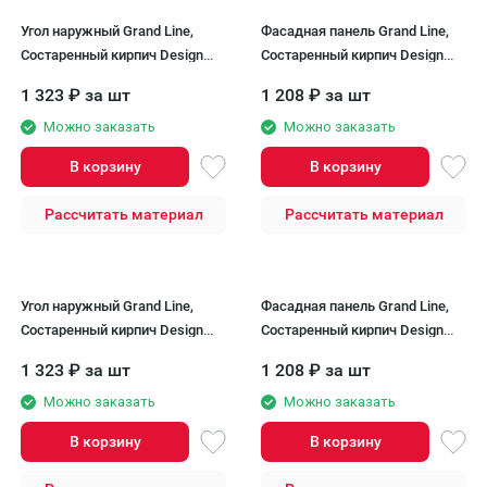
Угол наружный Grand Line,
Фасадная панель Grand Line,
Состаренный кирпич Design
Состаренный кирпич Design
Plus, Корица (Темно-бежевый
Plus, Ваниль (Черный шов)
1 323
₽
за шт
1 208
₽
за шт
шов)
Можно заказать
Можно заказать
В корзину
В корзину
Рассчитать материал
Рассчитать материал
Угол наружный Grand Line,
Фасадная панель Grand Line,
Состаренный кирпич Design
Состаренный кирпич Design
Plus, Ваниль (Черный шов)
Plus, Солома (Черный шов)
1 323
₽
за шт
1 208
₽
за шт
Можно заказать
Можно заказать
В корзину
В корзину