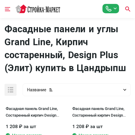
Фасадные панели и углы
Grand Line, Кирпич
состаренный, Design Plus
(Элит) купить в Цандрыпш
Название
Фасадная панель Grand Line,
Фасадная панель Grand Line,
Состаренный кирпич Design
Состаренный кирпич Design
Plus, Антрацит с черным швом
Plus, Ваниль (Темно-бежевый
1 208
₽
за шт
1 208
₽
за шт
шов)