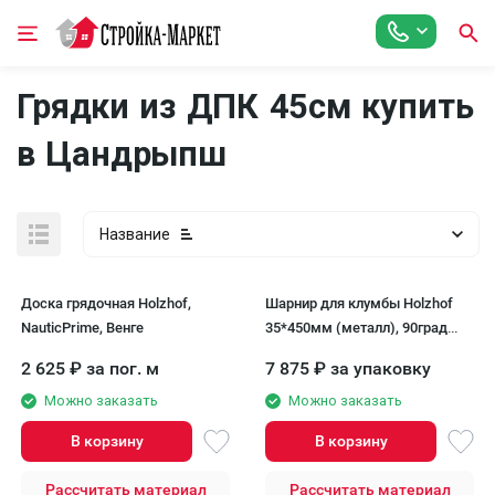
Грядки из ДПК 45см купить
в Цандрыпш
Название
Доска грядочная Holzhof,
Шарнир для клумбы Holzhof
NauticPrime, Венге
35*450мм (металл), 90град
(комплект 4 шт)
2 625
₽
за пог. м
7 875
₽
за упаковку
Можно заказать
Можно заказать
В корзину
В корзину
Рассчитать материал
Рассчитать материал