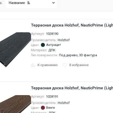
ь:
Название
Террасная доска Holzhof, NauticPrime (Ligh
Артикул:
1028190
Производитель:
Holzhof
Антрацит
Цвет:
Материал:
ДПК
Тип поверхности:
Под дерево, 3D фактура
К сравнению
В избранное
Террасная доска Holzhof, NauticPrime (Ligh
Артикул:
1028191
Производитель:
Holzhof
Венге
Цвет:
Материал:
ДПК