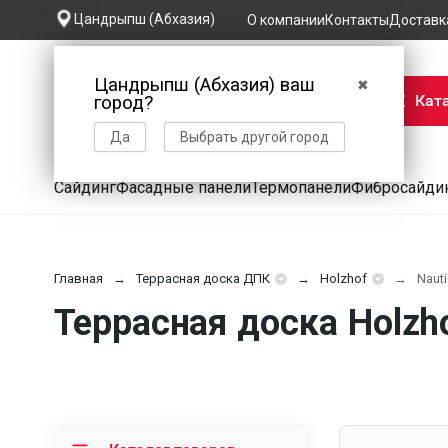
Цандрыпш (Абхазия)
О компании
Контакты
Доставк
Цандрыпш (Абхазия) ваш
✖
Кат
город?
Да
Выбрать другой город
Сайдинг
Фасадные панели
Термопанели
Фибросайди
Главная
Террасная доска ДПК
Holzhof
Nauti
Террасная доска Holzh