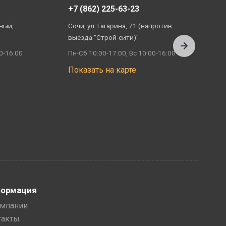
+7 (862) 225-63-23
+
ный,
Сочи, ул. Гагарина, 71 (напротив
А
выезда "Строй-сити)"
П
0-16:00
Пн-Сб 10:00-17:00, Вс 10:00-16:00
П
Показать на карте
ормация
омпании
такты