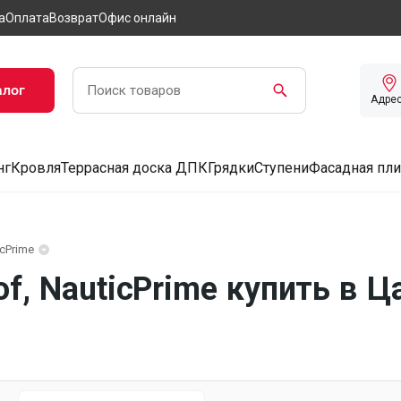
а
Оплата
Возврат
Офис онлайн
алог
Адре
нг
Кровля
Террасная доска ДПК
Грядки
Ступени
Фасадная пли
cPrime
of, NauticPrime купить в