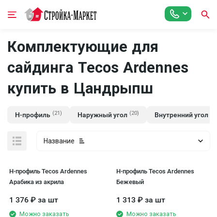
Комплектующие для
сайдинга Tecos Ardennes
купить в Цандрыпш
(21)
(20)
(1
Н-профиль
Наружный угол
Внутренний угол
Название
H-профиль Tecos Ardennes
H-профиль Tecos Ardennes
Арабика из акрила
Бежевый
1 376
₽
за шт
1 313
₽
за шт
Можно заказать
Можно заказать