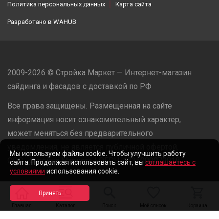
Политика персональных данных
Карта сайта
Разработано в
WAHUB
2009-2026 © Стройка Маркет — Интернет-магазин
сайдинга и фасадов с доставкой по РФ
Все права защищены. Размещенная на сайте
информация носит ознакомительный характер,
может меняться без предварительного
уведомления, не является публичной офертой.
Мы используем файлы cookie. Чтобы улучшить работу
ООО «Стройка Маркет» | ОГРН: 1235000079918
сайта. Продолжая использовать сайт, вы
соглашаетесь с
условиями
использования cookie.
Разработано в
WAHUB
Главная
Каталог
Поиск
Мой список
Корзина