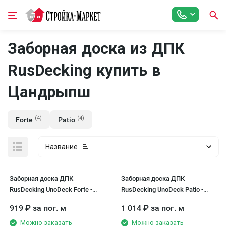
Заборная доска из ДПК
RusDecking купить в
Цандрыпш
(4)
(4)
Forte
Patio
Название
Заборная доска ДПК
Заборная доска ДПК
RusDecking UnoDeck Forte -
RusDecking UnoDeck Patio -
Венге
Серый
919
₽
за пог. м
1 014
₽
за пог. м
Можно заказать
Можно заказать