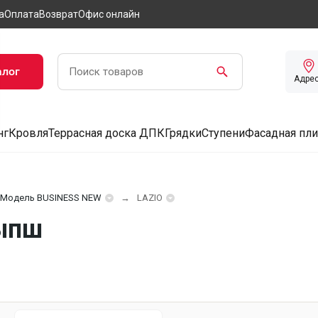
а
Оплата
Возврат
Офис онлайн
алог
Адре
нг
Кровля
Террасная доска ДПК
Грядки
Ступени
Фасадная пли
Модель BUSINESS NEW
LAZIO
рыпш