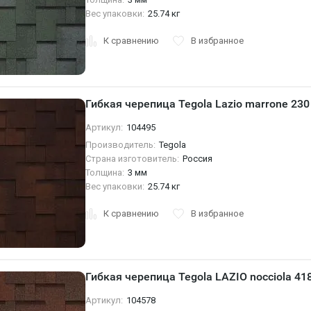
Вес упаковки:
25.74 кг
К сравнению
В избранное
Гибкая черепица Tegola Lazio marrone 230
Артикул:
104495
Производитель:
Tegola
Страна изготовитель:
Россия
Толщина:
3 мм
Вес упаковки:
25.74 кг
К сравнению
В избранное
Гибкая черепица Tegola LAZIO nocciola 41
Артикул:
104578