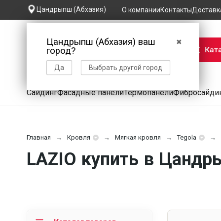
Цандрыпш (Абхазия)
О компании
Контакты
Доставк
Цандрыпш (Абхазия) ваш
✖
Кат
город?
Да
Выбрать другой город
Сайдинг
Фасадные панели
Термопанели
Фибросайди
Главная
Кровля
Мягкая кровля
Tegola
LAZIO купить в Цанд