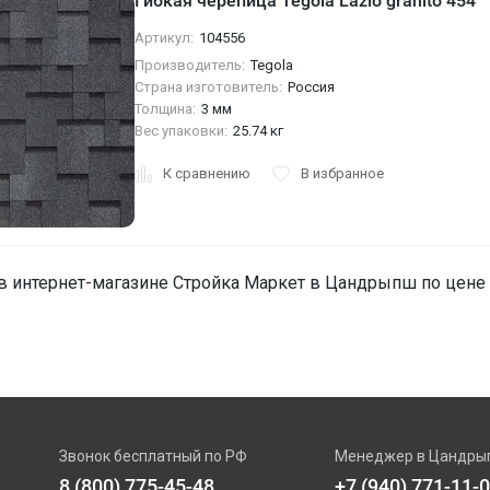
Гибкая черепица Tegola Lazio granito 454
Артикул:
104556
Производитель:
Tegola
Страна изготовитель:
Россия
Толщина:
3 мм
Вес упаковки:
25.74 кг
К сравнению
В избранное
в интернет-магазине Стройка Маркет в Цандрыпш по цене от
Звонок бесплатный по РФ
Менеджер в Цандры
8 (800) 775-45-48
+7 (940) 771-11-