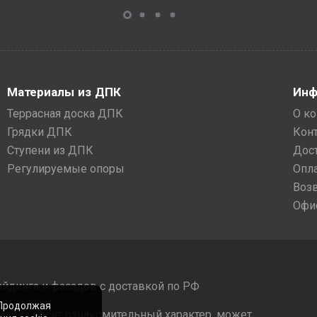
Материалы из ДПК
Инф
Террасная доска ДПК
О к
Грядки ДПК
Кон
Ступени из ДПК
Дос
Регулируемые опоры
Опл
Воз
Офи
айдинга и фасадов с доставкой по РФ
 Продолжая
мация носит ознакомительный характер, может