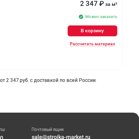
2 347
₽
за м²
Можно заказать
В корзину
Рассчитать материал
 2 347 руб. с доставкой по всей России.
пш
Почтовый ящик
sale@stroika-market.ru
00