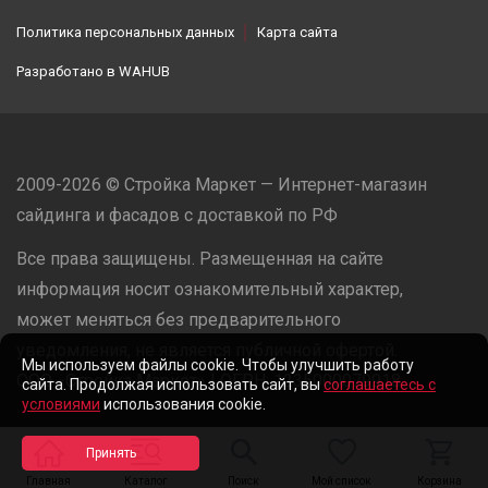
Политика персональных данных
Карта сайта
Разработано в
WAHUB
2009-2026 © Стройка Маркет — Интернет-магазин
сайдинга и фасадов с доставкой по РФ
Все права защищены. Размещенная на сайте
информация носит ознакомительный характер,
может меняться без предварительного
уведомления, не является публичной офертой.
Мы используем файлы cookie. Чтобы улучшить работу
ООО «Стройка Маркет» | ОГРН: 1235000079918
сайта. Продолжая использовать сайт, вы
соглашаетесь с
условиями
использования cookie.
Разработано в
WAHUB
Главная
Каталог
Поиск
Мой список
Корзина