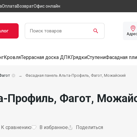
а
Оплата
Возврат
Офис онлайн
алог
Адре
нг
Кровля
Террасная доска ДПК
Грядки
Ступени
Фасадная пли
Фагот
Фасадная панель Альта-Профиль, Фагот, Можайский
а-Профиль, Фагот, Можайс
К сравнению
В избранное
Поделиться