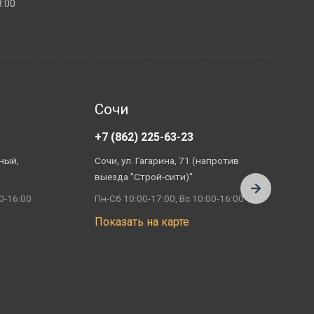
:00
Сочи
+7 (862) 225-63-23
+
ный,
Сочи, ул. Гагарина, 71 (напротив
А
выезда "Строй-сити)"
П
0-16:00
Пн-Сб 10:00-17:00, Вс 10:00-16:00
П
Показать на карте