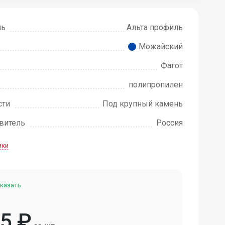
ль
Альта профиль
Можайский
Фагот
полипропилен
сти
Под крупный камень
овитель
Россия
ики
казать
55
₽