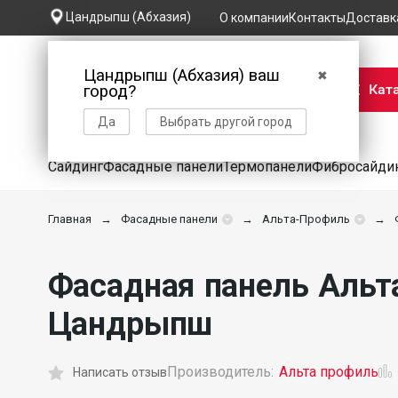
Цандрыпш (Абхазия)
О компании
Контакты
Доставк
Цандрыпш (Абхазия) ваш
✖
Кат
город?
Да
Выбрать другой город
Сайдинг
Фасадные панели
Термопанели
Фибросайди
Главная
Фасадные панели
Альта-Профиль
Фасадная панель Альт
Цандрыпш
Производитель:
Альта профиль
Написать отзыв