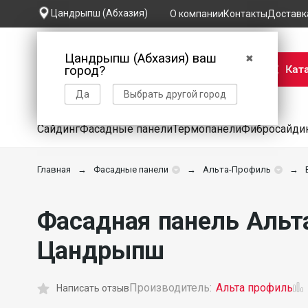
Цандрыпш (Абхазия)
О компании
Контакты
Доставк
Цандрыпш (Абхазия) ваш
✖
Кат
город?
Да
Выбрать другой город
Сайдинг
Фасадные панели
Термопанели
Фибросайди
Главная
Фасадные панели
Альта-Профиль
Фасадная панель Альт
Цандрыпш
Производитель:
Альта профиль
Написать отзыв