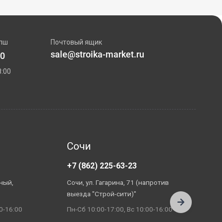
пш
Почтовый ящик
sale@stroika-market.ru
00
:00
Сочи
+7 (862) 225-63-23
+
ный,
Сочи, ул. Гагарина, 71 (напротив
А
выезда "Строй-сити)"
П
0-16:00
Пн-Сб 10:00-17:00, Вс 10:00-16:00
П