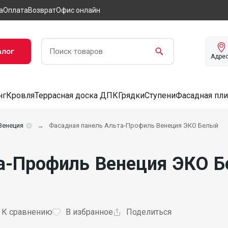
а
Оплата
Возврат
Офис онлайн
алог
Адре
нг
Кровля
Террасная доска ДПК
Грядки
Ступени
Фасадная пли
Венеция
Фасадная панель Альта-Профиль Венеция ЭКО Белый
а-Профиль Венеция ЭКО Б
К сравнению
В избранное
Поделиться