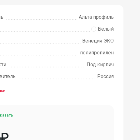
ль
Альта профиль
Белый
Венеция ЭКО
полипропилен
сти
Под кирпич
овитель
Россия
ики
казать
₽