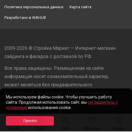
Политика персональных данных
Карта сайта
Разработано в
WAHUB
2009-2026 © Стройка Маркет — Интернет-магазин
сайдинга и фасадов с доставкой по РФ
Все права защищены. Размещенная на сайте
информация носит ознакомительный характер,
может меняться без предварительного
уведомления, не является публичной офертой.
Мы используем файлы cookie. Чтобы улучшить работу
ООО «Стройка Маркет» | ОГРН: 1235000079918
сайта. Продолжая использовать сайт, вы
соглашаетесь с
условиями
использования cookie.
Разработано в
WAHUB
Главная
Каталог
Поиск
Мой список
Корзина