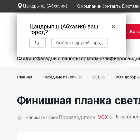
Цандрыпш (Абхазия)
О компании
Контакты
Доставк
Цандрыпш (Абхазия) ваш
✖
Кат
город?
Да
Выбрать другой город
Сайдинг
Фасадные панели
Термопанели
Фибросайди
Главная
Фасадные панели
VOX
VOX доборн
Финишная планка свет
К сравне
Производитель:
VOX
Написать отзыв