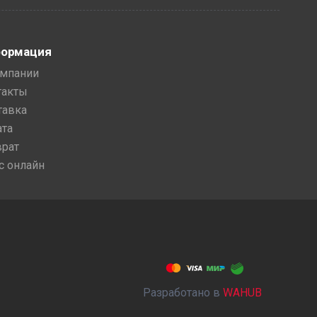
ормация
омпании
такты
тавка
ата
врат
с онлайн
Разработано в
WAHUB