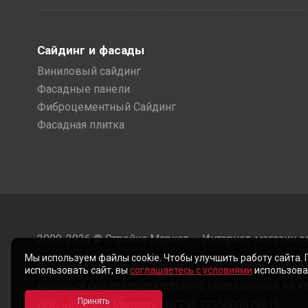
Сайдинг и фасады
Виниловый сайдинг
Фасадные панели
Фиброцементный Сайдинг
Фасадная плитка
2009-2026 © Стройка Маркет — Интернет-магазин с
Мы используем файлы cookie. Чтобы улучшить работу сайта.
Все права защищены. Размещенная на сайте инфор
использовать сайт, вы
соглашаетесь с условиями
использован
меняться без предварительного уведомления, не яв
ООО «Стройка Маркет» | ОГРН: 1235000079918