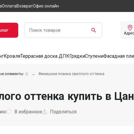
а
Оплата
Возврат
Офис онлайн
алог
Адре
нг
Кровля
Террасная доска ДПК
Грядки
Ступени
Фасадная пли
ые элементы
Финишная планка светлого оттенка
лого оттенка купить в Ц
нию
В избранное
Поделиться