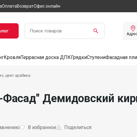
а
Оплата
Возврат
Офис онлайн
алог
Адре
нг
Кровля
Террасная доска ДПК
Грядки
Ступени
Фасадная пли
ч, цвет арабика.
-Фасад" Демидовский кирп
равнению
В избранное
Поделиться