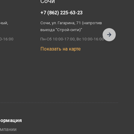
Сочи
+7 (862) 225-63-23
+
ный,
Сочи, ул. Гагарина, 71 (напротив
А
выезда "Строй-сити)"
П
0-16:00
Пн-Сб 10:00-17:00, Вс 10:00-16:00
П
Показать на карте
ормация
омпании