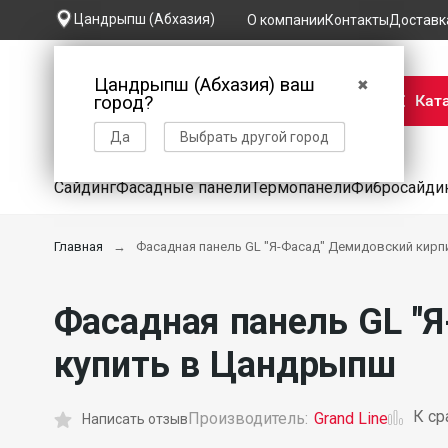
Цандрыпш (Абхазия)
О компании
Контакты
Доставк
Цандрыпш (Абхазия) ваш
✖
Кат
город?
Да
Выбрать другой город
Сайдинг
Фасадные панели
Термопанели
Фибросайди
Главная
Фасадная панель GL "Я-Фасад" Демидовский кирпи
Фасадная панель GL "Я
купить в Цандрыпш
К с
Производитель:
Grand Line
Написать отзыв