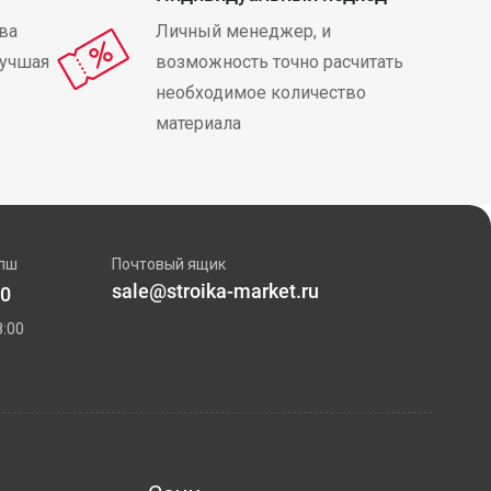
ва
Личный менеджер, и
лучшая
возможность точно расчитать
необходимое количество
материала
пш
Почтовый ящик
sale@stroika-market.ru
00
:00