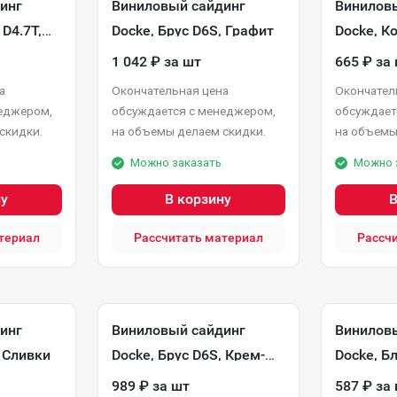
инг
Виниловый сайдинг
Винилов
D4.7T,
Docke, Брус D6S, Графит
Docke, К
D4.5D, Г
1 042
₽
за шт
665
₽
за
а
Окончательная цена
Окончател
еджером,
обсуждается с менеджером,
обсуждает
скидки.
на объемы делаем скидки.
на объемы
Можно заказать
Можно 
ну
В корзину
В
териал
Рассчитать материал
Рассч
инг
Виниловый сайдинг
Винилов
, Сливки
Docke, Брус D6S, Крем-
Docke, Бл
брюле
Карамел
989
₽
за шт
587
₽
за