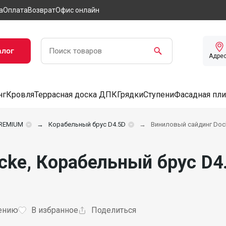
а
Оплата
Возврат
Офис онлайн
алог
Адре
нг
Кровля
Террасная доска ДПК
Грядки
Ступени
Фасадная пли
REMIUM
Ко­ра­бель­ный брус D4.5D
Виниловый сайдинг Dock
ke, Корабельный брус D4.
ению
В избранное
Поделиться