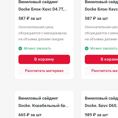
Виниловый сайдинг
Виниловый сайд
Docke Блок-Хаус D4.7T,
Docke Блок-Хаус 
Крем-брюле
Капучино
587
₽
за шт
587
₽
за шт
Окончательная цена
Окончательная цен
обсуждается с менеджером,
обсуждается с мен
на объемы делаем скидки.
на объемы делаем 
Можно заказать
Можно заказать
В корзину
В корзи
Рассчитать материал
Рассчитать ма
Виниловый сайдинг
Виниловый сайд
Docke, Корабельный брус
Docke, Брус D6S
D4.5D, Слива
665
₽
за шт
989
₽
за шт