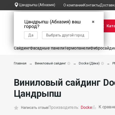
Цандрыпш (Абхазия)
О компании
Контакты
Доставк
Цандрыпш (Абхазия) ваш
✖
Кат
город?
Да
Выбрать другой город
Сайдинг
Фасадные панели
Термопанели
Фибросайди
Главная
Виниловый сайдинг
Docke (Дёке)
P
Виниловый сайдинг Doc
Цандрыпш
К сравн
Производитель:
Docke
Написать отзыв