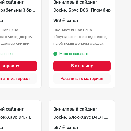
ый сайдинг
Виниловый сайдинг
орабельный брус
Docke, Брус D6S, Пломбир
рафит
 шт
989
₽
за шт
ьная цена
Окончательная цена
ся с менеджером,
обсуждается с менеджером,
 делаем скидки.
на объемы делаем скидки.
заказать
Можно заказать
 корзину
В корзину
итать материал
Рассчитать материал
ый сайдинг
Виниловый сайдинг
ок-Хаус D4.7T,
Docke, Блок-Хаус D4.7T,
ь
Банан
 шт
587
₽
за шт