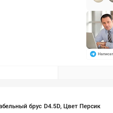
Написат
абельный брус D4.5D, Цвет Персик