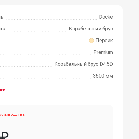
ль
Docke
га
Корабельный брус
Персик
Premium
Ко­ра­бель­ный брус D4.5D
3600 мм
ики
производства
₽